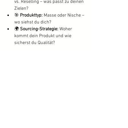
vs. Reselling – was passt zu deinen 
Zielen?
🎯 
Produkttyp:
 Masse oder Nische – 
wo siehst du dich?
🌍 
Sourcing-Strategie:
 Woher 
kommt dein Produkt und wie 
sicherst du Qualität?
💰 
Budget-Planung:
 Wie viel kannst 
du realistisch investieren?
🚀 
Commitment:
 Wie ernst nimmst 
du dein Business wirklich?
👉 Diese 5 Entscheidungen sind dein 
Fundament für langfristigen Amazon 
FBA Erfolg!
Fazit: Wer vorbereitet 
startet, spart später 