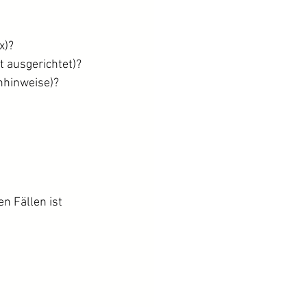
x)?
t ausgerichtet)?
rnhinweise)?
n Fällen ist 