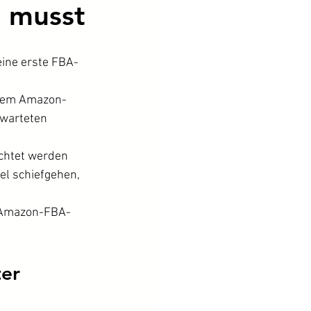
n musst
eine erste FBA-
einem Amazon-
warteten 
achtet werden 
el schiefgehen, 
en Amazon-FBA-
er 