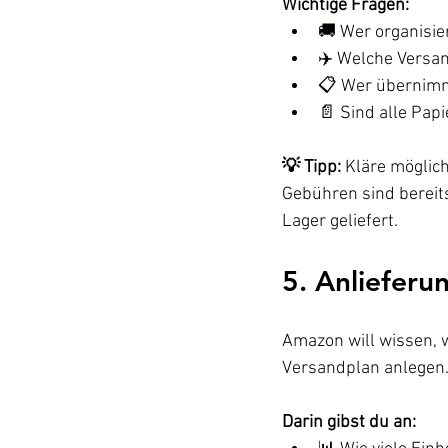
Wichtige Fragen:
🚚 Wer organisie
✈️ Welche Versand
📋 Wer übernimm
📄 Sind alle Papi
💡 Tipp:
 Kläre möglich
Gebühren sind berei
Lager geliefert.
5. Anliefer
Amazon will wissen, w
Versandplan anlegen
Darin gibst du an: