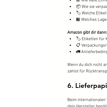
📊 Wie viele Einh
📦 Wie sie verpa
🏷️ Welche Etiket
🏪 Welches Lager
Amazon gibt dir dann
🏷️ Etiketten für
📋 Verpackungsri
🚛 Anlieferbedi
Wenn du dich nicht a
zahlst für Rücktransp
6. Lieferpap
Beim internationalen
dein Hersteller benöti