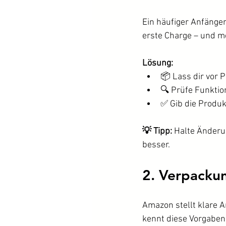
Ein häufiger Anfängerf
erste Charge – und me
Lösung:
📦 Lass dir vor 
🔍 Prüfe Funktio
✅ Gib die Produkt
💡 Tipp:
 Halte Änderu
besser.
2. Verpackun
Amazon stellt klare A
kennt diese Vorgaben 