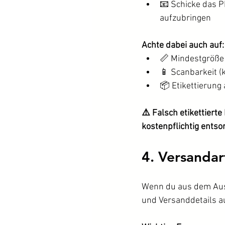
📧 Schicke das P
aufzubringen
Achte dabei auch auf:
📏 Mindestgröße
📱 Scanbarkeit (k
📦 Etikettierung
⚠️ Falsch etikettier
kostenpflichtig entsor
4. Versandart
Wenn du aus dem Ausla
und Versanddetails a