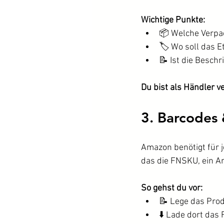
Wichtige Punkte:
📦 Welche Verpac
🏷️ Wo soll das E
📝 Ist die Besch
Du bist als Händler v
3. Barcodes 
Amazon benötigt für j
das die FNSKU, ein A
So gehst du vor:
📝 Lege das Prod
⬇️ Lade dort da