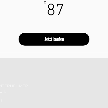
87€
€
87
Jetzt kaufen
 UNTERNEHMER
EN.
d.