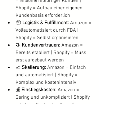
= Millionen sofortiger Kunden | 
Shopify = Aufbau einer eigenen 
Kundenbasis erforderlich
📦 
Logistik & Fulfillment:
 Amazon = 
Vollautomatisiert durch FBA | 
Shopify = Selbst organisieren
🤝 
Kundenvertrauen:
 Amazon = 
Bereits etabliert | Shopify = Muss 
erst aufgebaut werden
📈 
Skalierung:
 Amazon = Einfach 
und automatisiert | Shopify = 
Komplex und kostenintensiv
💰 
Einstiegskosten:
 Amazon = 
Gering und unkompliziert | Shopify 
= Höhere Kosten für Apps & 
Marketing
👉 Amazon FBA gewinnt in allen 
wichtigen Kategorien!